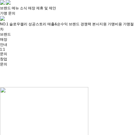
브랜드
메뉴
소식
매장
제휴 및 제안
가맹 문의
NO.1 슬로우캘리
성공스토리
매출&순수익
브랜드 경쟁력
본사지원
가맹비용
가맹절
차
브랜드
매장
안내
1:1
문의
창업
문의
소식
News