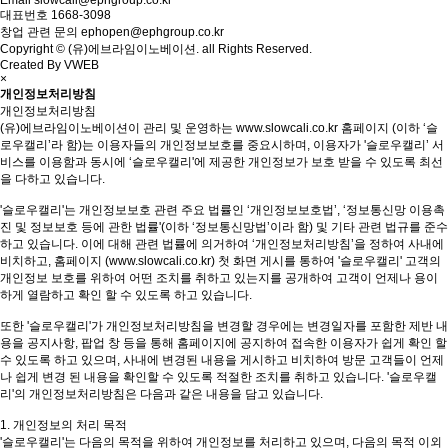
대표번호
1668-3098
창업 관련 문의
ephopen@ephgroup.co.kr
Copyright © (유)에브라임이노베이션. all Rights Reserved.
Created By VWEB
×
개인정보처리방침
개인정보처리방침
(유)에브라임이노베이션이 관리 및 운영하는 www.slowcali.co.kr 홈페이지 (이하 ‘슬
로우캘리’라 함)는 이용자들의 개인정보보호를 중요시하며, 이용자가 '슬로우캘리’ 서
비스를 이용함과 동시에 ‘슬로우캘리'에 제공한 개인정보가 보호 받을 수 있도록 최선
을 다하고 있습니다.
'슬로우캘리'는 개인정보보호 관련 주요 법률인 ‘개인정보보호법’, ‘정보통신망 이용촉
진 및 정보보호 등에 관한 법률'(이하 ‘정보통신망법’이라 함) 및 기타 관련 법규를 준수
하고 있습니다. 이에 대해 관련 법률에 의거하여 ‘개인정보처리방침’을 정하여 사내에
비치하고, 홈페이지 (www.slowcali.co.kr) 첫 화면 게시를 통하여 '슬로우캘리' 고객의
개인정보 보호를 위하여 어떤 조치를 취하고 있는지를 공개하여 고객이 언제나 용이
하게 열람하고 확인 할 수 있도록 하고 있습니다.
또한 '슬로우캘리'가 개인정보처리방침을 변경할 경우에는 변경일자를 포함한 제반 내
용을 공지사항, 팝업 창 등을 통해 홈페이지에 공지하여 접속한 이용자가 쉽게 확인 할
수 있도록 하고 있으며, 사내에 변경된 내용을 게시하고 비치하여 방문 고객들이 언제
나 쉽게 변경 된 내용을 확인할 수 있도록 적절한 조치를 취하고 있습니다. '슬로우캘
리'의 개인정보처리방침은 다음과 같은 내용을 담고 있습니다.
1. 개인정보의 처리 목적
'슬로우캘리'는 다음의 목적을 위하여 개인정보를 처리하고 있으며, 다음의 목적 이외