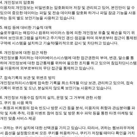
4. 개인정보의 암호화
이용자의 개인정보는 비밀번호는 암호화되어 저장 및 관리되고 있어, 본인만이 알 수
있으며 중요한 데이터는 파일 및 전송 데이터를 암호화 하거나 파일 잠금 기능을 사용
하는 등의 별도 보안기능을 사용하고 있습니다.
5. 해킹 등에 대비한 기술적 대책
슬로우캘리는 해킹이나 컴퓨터 바이러스 등에 의한 개인정보 유출 및 훼손을 막기 위
하여 보안프로그램을 설치하고 주기적인 갱신·점검을 하며 외부로부터 접근이 통제된
구역에 시스템을 설치하고 기술적/물리적으로 감시 및 차단하고 있습니다.
6. 개인정보에 대한 접근 제한
개인정보를 처리하는 데이터베이스시스템에 대한 접근권한의 부여, 변경, 말소를 통
하여 개인정보에 대한 접근통제를 위하여 필요한 조치를 하고 있으며 침입차단시스템
을 이용하여 외부로부터의 무단 접근을 통제하고 있습니다.
7. 접속기록의 보관 및 위변조 방지
개인정보처리시스템에 접속한 기록을 최소 6개월 이상 보관, 관리하고 있으며, 접속
기록이 위변조 및 도난, 분실되지 않도록 보안기능 사용하고 있습니다.
6. 개인정보 자동수집 장치의 설치, 운영 및 그 거부에 관한 사항
1. 쿠키 등 사용 목적
– 회원과 비회원의 접속 빈도나 방문 시간 등을 분석, 이용자의 취향과 관심분야를 파
악 및 자취 추적, 각종 이벤트 참여 정도 및 방문 회수 파악 등을 통한 타겟 마케팅 및
개인 맞춤 서비스 제공
– 귀하는 쿠키 설치에 대한 선택권을 가지고 있습니다. 따라서, 귀하는 웹브라우저에
서 옵션을 설정함으로써 모든 쿠키를 허용하거나, 쿠키가 저장될 때마다 확인을 거치