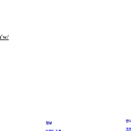
Yw/
안
정보
가까
브랜드 소개