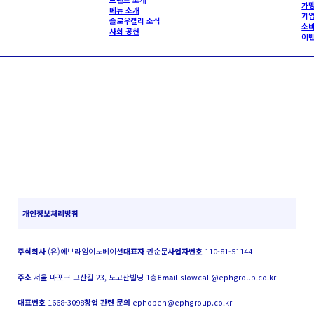
가맹
메뉴 소개
기업
슬로우캘리 소식
소비
사회 공헌
이
개인정보처리방침
주식회사
(유)에브라임이노베이션
대표자
권순문
사업자번호
110-81-51144
주소
서울 마포구 고산길 23, 노고산빌딩 1층
Email
slowcali@ephgroup.co.kr
대표번호
1668-3098
창업 관련 문의
ephopen@ephgroup.co.kr