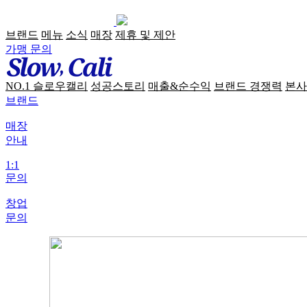
브랜드
메뉴
소식
매장
제휴 및 제안
가맹 문의
NO.1 슬로우캘리
성공스토리
매출&순수익
브랜드 경쟁력
본사
브랜드
매장
안내
1:1
문의
창업
문의