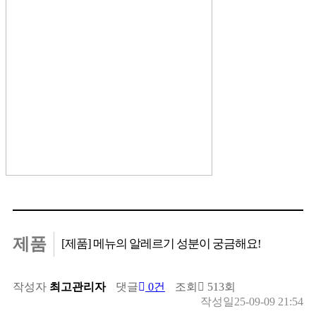
소식
News
슬로우캘리의 새로운 
식을 전합니다.
제품
[제품] 메뉴의 알레르기 성분이 궁금해요!
작성자
최고관리자
댓글
0건
조회
513회
작성일
25-09-09 21:54