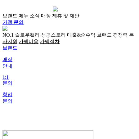
브랜드
메뉴
소식
매장
제휴 및 제안
가맹 문의
NO.1 슬로우캘리
성공스토리
매출&순수익
브랜드 경쟁력
본
사지원
가맹비용
가맹절차
브랜드
매장
안내
1:1
문의
창업
문의