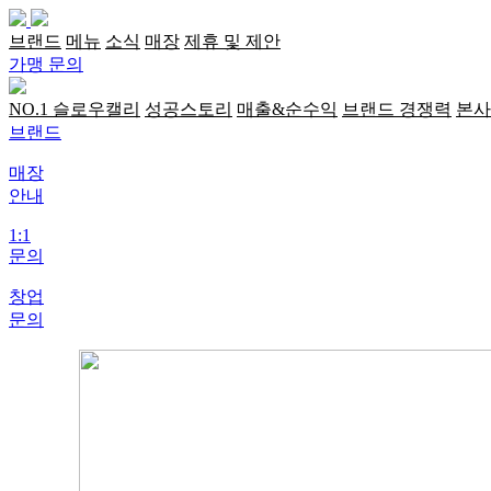
브랜드
메뉴
소식
매장
제휴 및 제안
가맹 문의
NO.1 슬로우캘리
성공스토리
매출&순수익
브랜드 경쟁력
본사
브랜드
매장
안내
1:1
문의
창업
문의