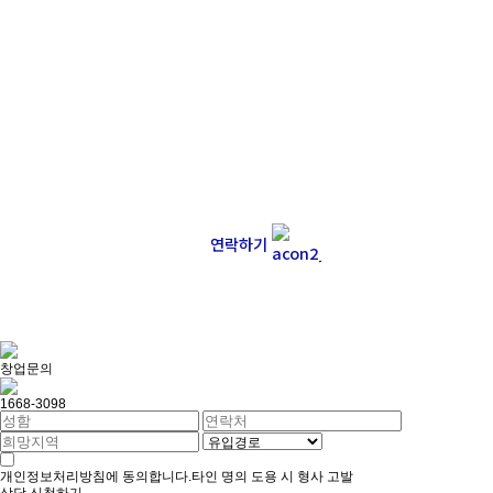
메뉴에 대한 의견부터 콘텐츠, 매장, 서비스 등
다양한 의견을 기다려요.
슬로우캘리의 맛있는 사진을 찍었는데
너무 잘 찍어서 아쉽다면,
그것도 환영이에요! 보내주세요!
연락하기
창업문의
1668-3098
개인정보처리방침
에 동의합니다.
타인 명의 도용 시 형사 고발