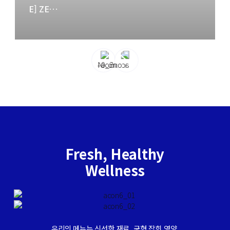
E] ZERO
[EVENT]
[제품] 메
칼로리 Z
더블프로
뉴별 칼로
ERO SU
틴 보울
리 영양정
GAR 애사
출시 기념
보가 궁금
비에이드
더블 혜택
해요!
출시!
이벤트!
Fresh, Healthy
Wellness
우리의 메뉴는 신선한 재료, 균형 잡힌 영양,