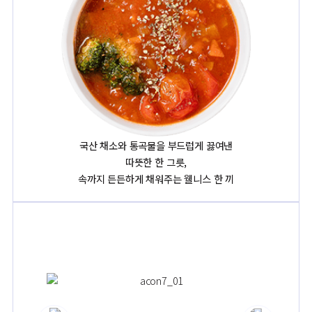
스프
국산 채소와 통곡물을 부드럽게 끓여낸
따뜻한 한 그릇,
속까지 든든하게 채워주는 웰니스 한 끼