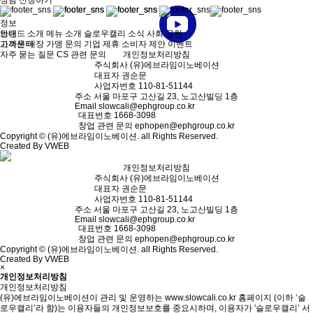
상담 신청하기
정보
브랜드 소개
안내
메뉴 소개
슬로우캘리 소식
사회 공헌
가까운 매장
고객센터
가맹 문의
기업 제휴
소비자 제안
이벤트
자주 묻는 질문
CS 관련 문의
개인정보처리방침
주식회사
(유)에브라임이노베이션
대표자
권순문
사업자번호
110-81-51144
주소
서울 마포구 고산길 23, 노고산빌딩 1층
Email
slowcali@ephgroup.co.kr
대표번호
1668-3098
창업 관련 문의
ephopen@ephgroup.co.kr
Copyright © (유)에브라임이노베이션. all Rights Reserved.
Created By VWEB
개인정보처리방침
주식회사
(유)에브라임이노베이션
대표자
권순문
사업자번호
110-81-51144
주소
서울 마포구 고산길 23, 노고산빌딩 1층
Email
slowcali@ephgroup.co.kr
대표번호
1668-3098
창업 관련 문의
ephopen@ephgroup.co.kr
Copyright © (유)에브라임이노베이션. all Rights Reserved.
Created By VWEB
×
개인정보처리방침
개인정보처리방침
(유)에브라임이노베이션이 관리 및 운영하는 www.slowcali.co.kr 홈페이지 (이하 ‘슬
로우캘리’라 함)는 이용자들의 개인정보보호를 중요시하며, 이용자가 '슬로우캘리’ 서