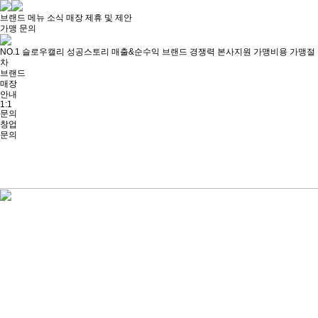
브랜드
메뉴
소식
매장
제휴 및 제안
가맹 문의
NO.1 슬로우캘리
성공스토리
매출&순수익
브랜드 경쟁력
본사지원
가맹비용
가맹절
차
브랜드
매장
안내
1:1
문의
창업
문의