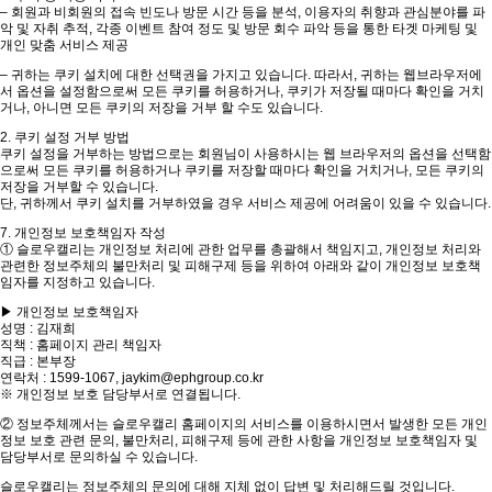
– 회원과 비회원의 접속 빈도나 방문 시간 등을 분석, 이용자의 취향과 관심분야를 파
악 및 자취 추적, 각종 이벤트 참여 정도 및 방문 회수 파악 등을 통한 타겟 마케팅 및
개인 맞춤 서비스 제공
– 귀하는 쿠키 설치에 대한 선택권을 가지고 있습니다. 따라서, 귀하는 웹브라우저에
서 옵션을 설정함으로써 모든 쿠키를 허용하거나, 쿠키가 저장될 때마다 확인을 거치
거나, 아니면 모든 쿠키의 저장을 거부 할 수도 있습니다.
2. 쿠키 설정 거부 방법
쿠키 설정을 거부하는 방법으로는 회원님이 사용하시는 웹 브라우저의 옵션을 선택함
으로써 모든 쿠키를 허용하거나 쿠키를 저장할 때마다 확인을 거치거나, 모든 쿠키의
저장을 거부할 수 있습니다.
단, 귀하께서 쿠키 설치를 거부하였을 경우 서비스 제공에 어려움이 있을 수 있습니다.
7. 개인정보 보호책임자 작성
① 슬로우캘리는 개인정보 처리에 관한 업무를 총괄해서 책임지고, 개인정보 처리와
관련한 정보주체의 불만처리 및 피해구제 등을 위하여 아래와 같이 개인정보 보호책
임자를 지정하고 있습니다.
▶ 개인정보 보호책임자
성명 : 김재희
직책 : 홈페이지 관리 책임자
직급 : 본부장
연락처 : 1599-1067, jaykim@ephgroup.co.kr
※ 개인정보 보호 담당부서로 연결됩니다.
② 정보주체께서는 슬로우캘리 홈페이지의 서비스를 이용하시면서 발생한 모든 개인
정보 보호 관련 문의, 불만처리, 피해구제 등에 관한 사항을 개인정보 보호책임자 및
담당부서로 문의하실 수 있습니다.
슬로우캘리는 정보주체의 문의에 대해 지체 없이 답변 및 처리해드릴 것입니다.