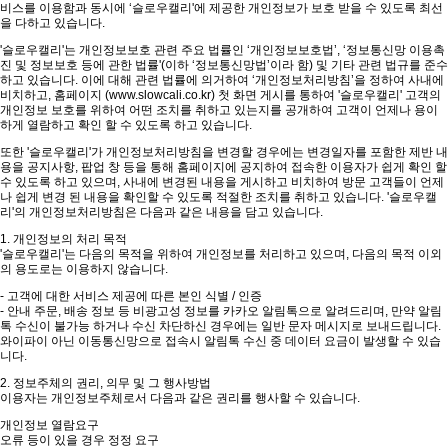
비스를 이용함과 동시에 ‘슬로우캘리'에 제공한 개인정보가 보호 받을 수 있도록 최선
을 다하고 있습니다.
'슬로우캘리'는 개인정보보호 관련 주요 법률인 ‘개인정보보호법’, ‘정보통신망 이용촉
진 및 정보보호 등에 관한 법률'(이하 ‘정보통신망법’이라 함) 및 기타 관련 법규를 준수
하고 있습니다. 이에 대해 관련 법률에 의거하여 ‘개인정보처리방침’을 정하여 사내에
비치하고, 홈페이지 (www.slowcali.co.kr) 첫 화면 게시를 통하여 '슬로우캘리' 고객의
개인정보 보호를 위하여 어떤 조치를 취하고 있는지를 공개하여 고객이 언제나 용이
하게 열람하고 확인 할 수 있도록 하고 있습니다.
또한 '슬로우캘리'가 개인정보처리방침을 변경할 경우에는 변경일자를 포함한 제반 내
용을 공지사항, 팝업 창 등을 통해 홈페이지에 공지하여 접속한 이용자가 쉽게 확인 할
수 있도록 하고 있으며, 사내에 변경된 내용을 게시하고 비치하여 방문 고객들이 언제
나 쉽게 변경 된 내용을 확인할 수 있도록 적절한 조치를 취하고 있습니다. '슬로우캘
리'의 개인정보처리방침은 다음과 같은 내용을 담고 있습니다.
1. 개인정보의 처리 목적
'슬로우캘리'는 다음의 목적을 위하여 개인정보를 처리하고 있으며, 다음의 목적 이외
의 용도로는 이용하지 않습니다.
- 고객에 대한 서비스 제공에 따른 본인 식별 / 인증
- 안내 주문, 배송 정보 등 비광고성 정보를 카카오 알림톡으로 알려드리며, 만약 알림
톡 수신이 불가능 하거나 수신 차단하신 경우에는 일반 문자 메시지로 보내드립니다.
와이파이 아닌 이동통신망으로 접속시 알림톡 수신 중 데이터 요금이 발생할 수 있습
니다.
2. 정보주체의 권리, 의무 및 그 행사방법
이용자는 개인정보주체로서 다음과 같은 권리를 행사할 수 있습니다.
개인정보 열람요구
오류 등이 있을 경우 정정 요구