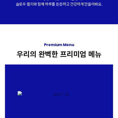
슬
로
우
캘
리
와
함
께
하
루
를
든
든
하
고
건
강
하
게
만
들
어
봐
요
.
Premium Menu
우리의 완벽한 프리미엄 메뉴