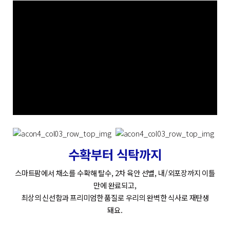
수확부터 식탁까지
스
마
트
팜
에
서
채
소
를
수
확
해
탈
수
,
2
차
육
안
선
별
,
내
/
외
포
장
까
지
이
틀
만
에
완
료
되
고
,
최
상
의
신
선
함
과
프
리
미
엄
한
품
질
로
우
리
의
완
벽
한
식
사
로
재
탄
생
돼
요
.