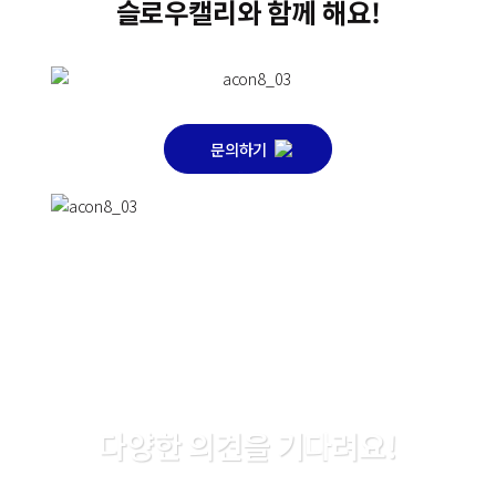
슬
로
우
캘
리
와
함
께
해
요
!
문의하기
Y
o
u
r
P
e
r
f
e
c
t
B
r
e
a
k
,
S
l
o
w
C
a
l
i
다
양
한
의
견
을
기
다
려
요
!