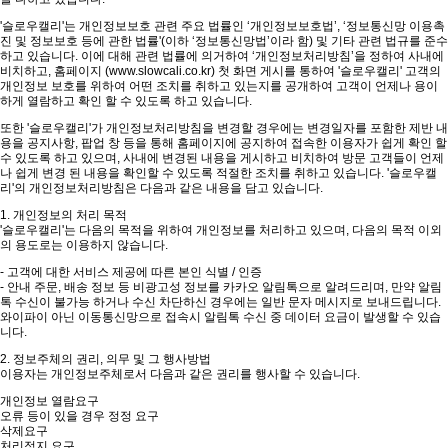
'슬로우캘리'는 개인정보보호 관련 주요 법률인 ‘개인정보보호법’, ‘정보통신망 이용촉
진 및 정보보호 등에 관한 법률'(이하 ‘정보통신망법’이라 함) 및 기타 관련 법규를 준수
하고 있습니다. 이에 대해 관련 법률에 의거하여 ‘개인정보처리방침’을 정하여 사내에
비치하고, 홈페이지 (www.slowcali.co.kr) 첫 화면 게시를 통하여 '슬로우캘리' 고객의
개인정보 보호를 위하여 어떤 조치를 취하고 있는지를 공개하여 고객이 언제나 용이
하게 열람하고 확인 할 수 있도록 하고 있습니다.
또한 '슬로우캘리'가 개인정보처리방침을 변경할 경우에는 변경일자를 포함한 제반 내
용을 공지사항, 팝업 창 등을 통해 홈페이지에 공지하여 접속한 이용자가 쉽게 확인 할
수 있도록 하고 있으며, 사내에 변경된 내용을 게시하고 비치하여 방문 고객들이 언제
나 쉽게 변경 된 내용을 확인할 수 있도록 적절한 조치를 취하고 있습니다. '슬로우캘
리'의 개인정보처리방침은 다음과 같은 내용을 담고 있습니다.
1. 개인정보의 처리 목적
'슬로우캘리'는 다음의 목적을 위하여 개인정보를 처리하고 있으며, 다음의 목적 이외
의 용도로는 이용하지 않습니다.
- 고객에 대한 서비스 제공에 따른 본인 식별 / 인증
- 안내 주문, 배송 정보 등 비광고성 정보를 카카오 알림톡으로 알려드리며, 만약 알림
톡 수신이 불가능 하거나 수신 차단하신 경우에는 일반 문자 메시지로 보내드립니다.
와이파이 아닌 이동통신망으로 접속시 알림톡 수신 중 데이터 요금이 발생할 수 있습
니다.
2. 정보주체의 권리, 의무 및 그 행사방법
이용자는 개인정보주체로서 다음과 같은 권리를 행사할 수 있습니다.
개인정보 열람요구
오류 등이 있을 경우 정정 요구
삭제요구
처리정지 요구