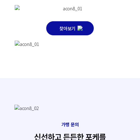
찾아보기
가맹 문의
신
선
하
고
든
든
한
포
케
를