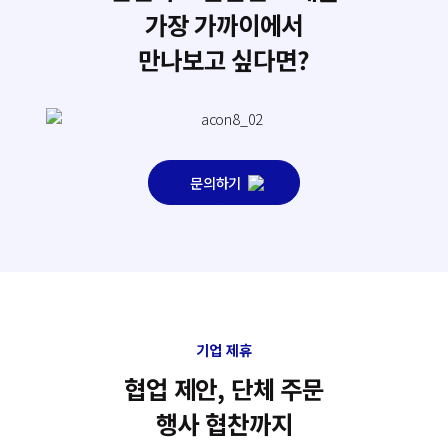
가
장
가
까
이
에
서
만
나
보
고
싶
다
면
?
문의하기
기업 제휴
협
업
제
안
,
단
체
주
문
행
사
협
찬
까
지