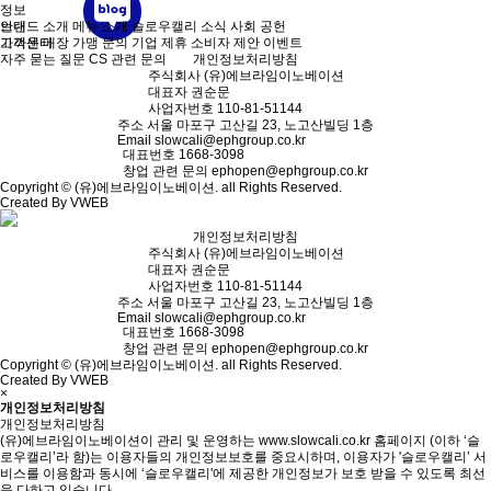
정보
브랜드 소개
안내
메뉴 소개
슬로우캘리 소식
사회 공헌
가까운 매장
고객센터
가맹 문의
기업 제휴
소비자 제안
이벤트
자주 묻는 질문
CS 관련 문의
개인정보처리방침
주식회사
(유)에브라임이노베이션
대표자
권순문
사업자번호
110-81-51144
주소
서울 마포구 고산길 23, 노고산빌딩 1층
Email
slowcali@ephgroup.co.kr
대표번호
1668-3098
창업 관련 문의
ephopen@ephgroup.co.kr
Copyright © (유)에브라임이노베이션. all Rights Reserved.
Created By VWEB
개인정보처리방침
주식회사
(유)에브라임이노베이션
대표자
권순문
사업자번호
110-81-51144
주소
서울 마포구 고산길 23, 노고산빌딩 1층
Email
slowcali@ephgroup.co.kr
대표번호
1668-3098
창업 관련 문의
ephopen@ephgroup.co.kr
Copyright © (유)에브라임이노베이션. all Rights Reserved.
Created By VWEB
×
개인정보처리방침
개인정보처리방침
(유)에브라임이노베이션이 관리 및 운영하는 www.slowcali.co.kr 홈페이지 (이하 ‘슬
로우캘리’라 함)는 이용자들의 개인정보보호를 중요시하며, 이용자가 '슬로우캘리’ 서
비스를 이용함과 동시에 ‘슬로우캘리'에 제공한 개인정보가 보호 받을 수 있도록 최선
을 다하고 있습니다.