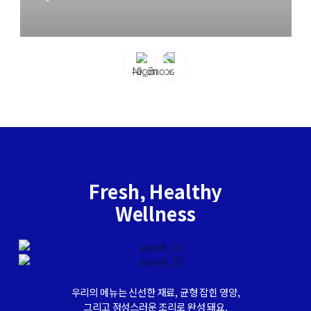
칼로리 Z
더블프로
뉴별 칼로
ERO SU
틴 보울
리 영양정
GAR 애사
출시 기념
보가 궁금
비에이드
더블 혜택
해요!
출시!
이벤트!
F
r
e
s
h
,
H
e
a
l
t
h
y
W
e
l
l
n
e
s
s
우
리
의
메
뉴
는
신
선
한
재
료
,
균
형
잡
힌
영
양
,
그
리
고
정
성
스
러
운
조
리
로
완
성
돼
요
.