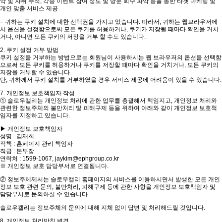
악 및 자취 추적, 각종 이벤트 참여 정도 및 방문 회수 파악 등을 통한 타겟 마케팅 및
개인 맞춤 서비스 제공
– 귀하는 쿠키 설치에 대한 선택권을 가지고 있습니다. 따라서, 귀하는 웹브라우저에
서 옵션을 설정함으로써 모든 쿠키를 허용하거나, 쿠키가 저장될 때마다 확인을 거치
거나, 아니면 모든 쿠키의 저장을 거부 할 수도 있습니다.
2. 쿠키 설정 거부 방법
쿠키 설정을 거부하는 방법으로는 회원님이 사용하시는 웹 브라우저의 옵션을 선택함
으로써 모든 쿠키를 허용하거나 쿠키를 저장할 때마다 확인을 거치거나, 모든 쿠키의
저장을 거부할 수 있습니다.
단, 귀하께서 쿠키 설치를 거부하였을 경우 서비스 제공에 어려움이 있을 수 있습니다.
7. 개인정보 보호책임자 작성
① 슬로우캘리는 개인정보 처리에 관한 업무를 총괄해서 책임지고, 개인정보 처리와
관련한 정보주체의 불만처리 및 피해구제 등을 위하여 아래와 같이 개인정보 보호책
임자를 지정하고 있습니다.
▶ 개인정보 보호책임자
성명 : 김재희
직책 : 홈페이지 관리 책임자
직급 : 본부장
연락처 : 1599-1067, jaykim@ephgroup.co.kr
※ 개인정보 보호 담당부서로 연결됩니다.
② 정보주체께서는 슬로우캘리 홈페이지의 서비스를 이용하시면서 발생한 모든 개인
정보 보호 관련 문의, 불만처리, 피해구제 등에 관한 사항을 개인정보 보호책임자 및
담당부서로 문의하실 수 있습니다.
슬로우캘리는 정보주체의 문의에 대해 지체 없이 답변 및 처리해드릴 것입니다.
8. 개인정보 처리방침 변경