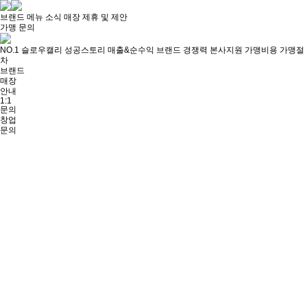
브랜드
메뉴
소식
매장
제휴 및 제안
가맹 문의
NO.1 슬로우캘리
성공스토리
매출&순수익
브랜드 경쟁력
본사지원
가맹비용
가맹절
차
브랜드
매장
안내
1:1
문의
창업
문의