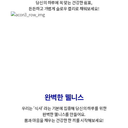
당
신
의
하
루
에
꼭
맞
는
건
강
한
쉼
표
,
든
든
하
고
가
볍
게
슬
로
우
캘
리
로
채
워
보
세
요
!
완
벽
한
웰
니
스
우
리
는
'
식
사
'
라
는
기
본
에
집
중
해
당
신
의
하
루
를
위
한
완
벽
한
웰
니
스
를
만
들
어
요
.
몸
과
마
음
을
채
우
는
건
강
한
한
끼
를
시
작
해
보
세
요
!