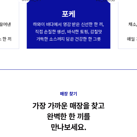
포케
 끓여낸
하와이 바다에서 영감 받은 신선한 한 끼,
채소
직접 손질한 생선, 바삭한 토핑, 감칠맛
 한 끼
가득한 소스까지 담은 건강한 한 그릇
매일 
매장 찾기
가
장
가
까
운
매
장
을
찾
고
완
벽
한
한
끼
를
만
나
보
세
요
.