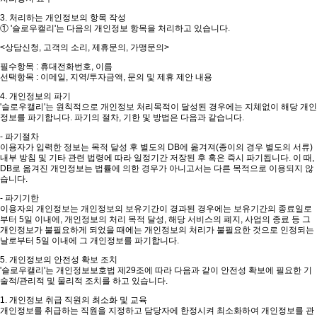
3. 처리하는 개인정보의 항목 작성
① '슬로우캘리'는 다음의 개인정보 항목을 처리하고 있습니다.
<상담신청, 고객의 소리, 제휴문의, 가맹문의>
필수항목 : 휴대전화번호, 이름
선택항목 : 이메일, 지역/투자금액, 문의 및 제휴 제안 내용
4. 개인정보의 파기
'슬로우캘리'는 원칙적으로 개인정보 처리목적이 달성된 경우에는 지체없이 해당 개인
정보를 파기합니다. 파기의 절차, 기한 및 방법은 다음과 같습니다.
- 파기절차
이용자가 입력한 정보는 목적 달성 후 별도의 DB에 옮겨져(종이의 경우 별도의 서류)
내부 방침 및 기타 관련 법령에 따라 일정기간 저장된 후 혹은 즉시 파기됩니다. 이 때,
DB로 옮겨진 개인정보는 법률에 의한 경우가 아니고서는 다른 목적으로 이용되지 않
습니다.
- 파기기한
이용자의 개인정보는 개인정보의 보유기간이 경과된 경우에는 보유기간의 종료일로
부터 5일 이내에, 개인정보의 처리 목적 달성, 해당 서비스의 폐지, 사업의 종료 등 그
개인정보가 불필요하게 되었을 때에는 개인정보의 처리가 불필요한 것으로 인정되는
날로부터 5일 이내에 그 개인정보를 파기합니다.
5. 개인정보의 안전성 확보 조치
'슬로우캘리'는 개인정보보호법 제29조에 따라 다음과 같이 안전성 확보에 필요한 기
술적/관리적 및 물리적 조치를 하고 있습니다.
1. 개인정보 취급 직원의 최소화 및 교육
개인정보를 취급하는 직원을 지정하고 담당자에 한정시켜 최소화하여 개인정보를 관