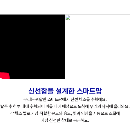
신선함을 설계한 스마트팜
우
리
는
광
활
한
스
마
트
팜
에
서
신
선
채
소
를
수
확
해
요
.
발
주
후
하
루
내
에
수
확
되
어
이
틀
내
에
매
장
으
로
도
착
해
우
리
의
식
탁
에
올
라
와
요
.
각
채
소
별
로
가
장
적
합
한
온
도
와
습
도
,
빛
과
영
양
을
자
동
으
로
조
절
해
가
장
신
선
한
상
태
로
공
급
해
요
.