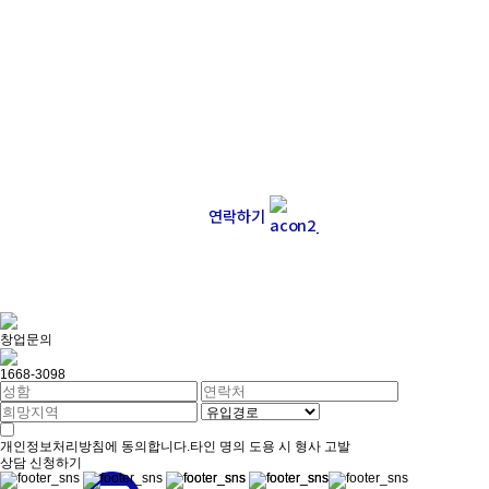
메
뉴
에
대
한
의
견
부
터
콘
텐
츠
,
매
장
,
서
비
스
등
다
양
한
의
견
을
기
다
려
요
.
슬
로
우
캘
리
의
맛
있
는
사
진
을
찍
었
는
데
너
무
잘
찍
어
서
아
쉽
다
면
,
그
것
도
환
영
이
에
요
!
보
내
주
세
요
!
연
락
하
기
창업문의
1668-3098
개인정보처리방침
에 동의합니다.
타인 명의 도용 시 형사 고발
상담 신청하기