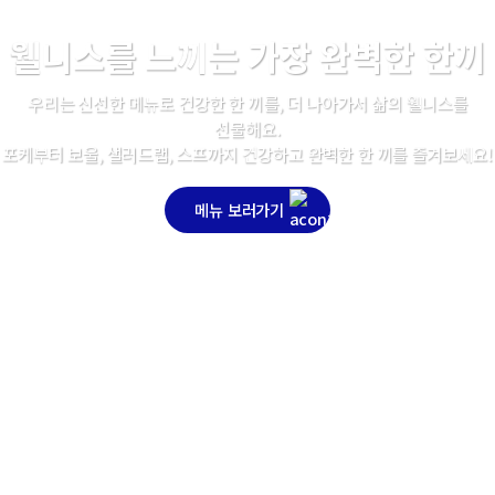
웰
니
스
를
느
끼
는
가
장
완
벽
한
한
끼
우
리
는
신
선
한
메
뉴
로
건
강
한
한
끼
를
,
더
나
아
가
서
삶
의
웰
니
스
를
선
물
해
요
.
포
케
부
터
보
울
,
샐
러
드
랩
,
스
프
까
지
건
강
하
고
완
벽
한
한
끼
를
즐
겨
보
세
요
!
메뉴 보러가기
Your Perfect Break, SlowCali