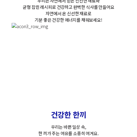
우
리
는
자
연
에
서
얻
은
신
선
한
재
료
와
균
형
잡
힌
레
시
피
로
건
강
하
고
완
벽
한
식
사
를
만
들
어
요
자
연
에
서
온
신
선
한
재
료
로
기
분
좋
은
건
강
한
에
너
지
를
채
워
보
세
요
!
건
강
한
한
끼
우
리
는
바
쁜
일
상
속
,
한
끼
가
주
는
여
유
를
소
중
히
여
겨
요
.