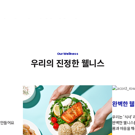
가
장
완
벽
한
한
끼
의
웰
니
스
를
선
물
해
요
.
한
끼
를
즐
겨
보
세
요
!
Our Wellness
우리의 진정한 웰니스
완
벽
한
웰
우
리
는
'
식
사
'
만
들
어
요
완
벽
한
웰
니
스
몸
과
마
음
을
채