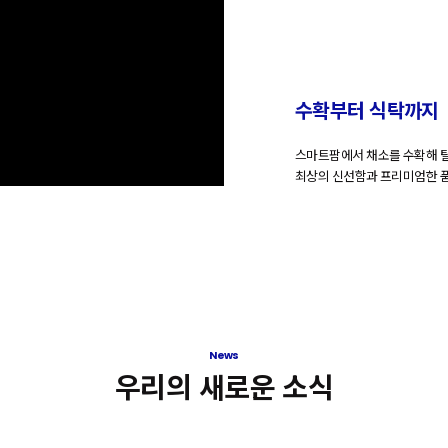
수확부터 식탁까지
스
마
트
팜
에
서
채
소
를
수
확
해
최
상
의
신
선
함
과
프
리
미
엄
한
News
우리의 새로운 소식