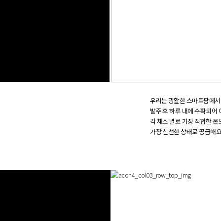
우
리
는
광
활
한
스
마
트
팜
에
서
발
주
후
하
루
내
에
수
확
되
어
각
채
소
별
로
가
장
적
합
한
온
가
장
신
선
한
상
태
로
공
급
해