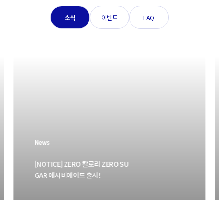
소식
이벤트
FAQ
News
Event
Faq
[NOTICE] ZERO 칼로리 ZERO SU
GAR 애사비에이드 출시!
[EVENT] 더블프로틴 보울 출시 기념
[제품] 메뉴별 칼로리 영양정보가 궁
더블 혜택 이벤트!
금해요!