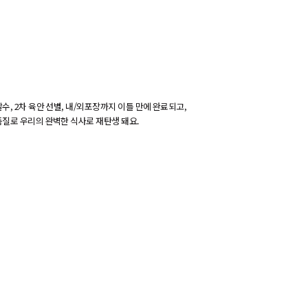
탈
수
,
2
차
육
안
선
별
,
내
/
외
포
장
까
지
이
틀
만
에
완
료
되
고
,
품
질
로
우
리
의
완
벽
한
식
사
로
재
탄
생
돼
요
.