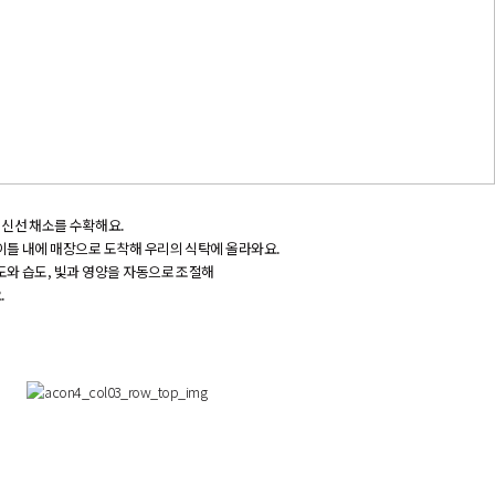
신
선
채
소
를
수
확
해
요
.
이
틀
내
에
매
장
으
로
도
착
해
우
리
의
식
탁
에
올
라
와
요
.
도
와
습
도
,
빛
과
영
양
을
자
동
으
로
조
절
해
요
.