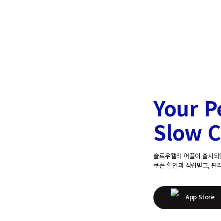
Your P
Slow C
슬로우캘리 어플이 출시되
쿠폰 할인과 적립받고, 편
App Store