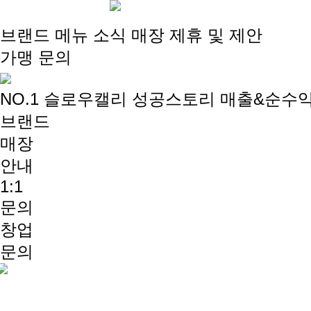
브랜드
메뉴
소식
매장
제휴 및 제안
가맹 문의
NO.1 슬로우캘리
성공스토리
매출&순수
브랜드
매장
안내
1:1
문의
창업
문의