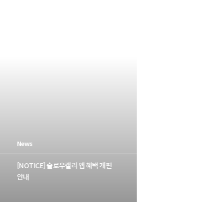
News
News
Event
Faq
Event
Faq
[NOTICE] 슬로우캘리 앱 혜택 개편
[NEW] 
안내
프로틴 보
[EVENT] 가정의 달 앱 쿠폰팩 선물
[제품] 메뉴의 알레르기 성분이 궁금
[EVENT
[기타] 
이벤트
해요!
00원 이