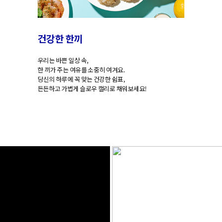
건
강
한
한
끼
우
리
는
바
쁜
일
상
속
,
한
끼
가
주
는
여
유
를
소
중
히
여
겨
요
.
당
신
의
하
루
에
꼭
맞
는
건
강
한
쉼
표
,
든
든
하
고
가
볍
게
슬
로
우
캘
리
로
채
워
보
세
요
!