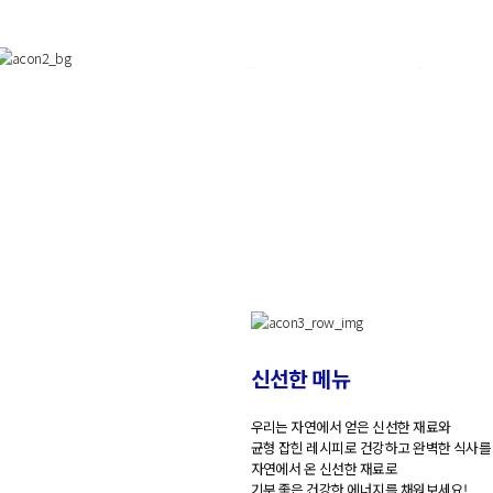
웰
니
스
를
느
끼
는
우
리
는
신
선
한
메
뉴
로
건
강
한
한
끼
를
,
더
나
아
가
서
삶
포
케
부
터
보
울
,
샐
러
드
랩
,
스
프
까
지
건
강
하
고
완
벽
한
메뉴 보러가기
신
선
한
메
뉴
우
리
는
자
연
에
서
얻
은
신
선
한
재
료
와
균
형
잡
힌
레
시
피
로
건
강
하
고
완
벽
한
식
사
를
자
연
에
서
온
신
선
한
재
료
로
기
분
좋
은
건
강
한
에
너
지
를
채
워
보
세
요
!