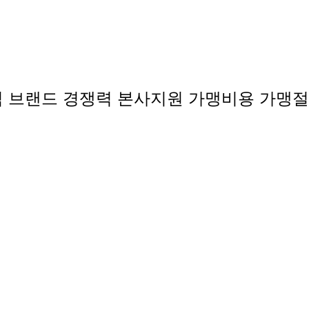
익
브랜드 경쟁력
본사지원
가맹비용
가맹절