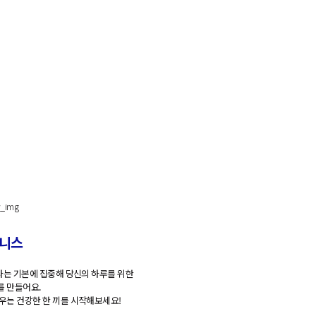
Your Perfect Break, SlowCali
니
스
라
는
기
본
에
집
중
해
당
신
의
하
루
를
위
한
를
만
들
어
요
.
우
는
건
강
한
한
끼
를
시
작
해
보
세
요
!