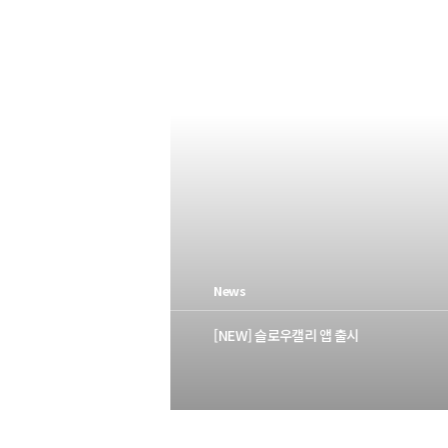
News
Event
Faq
[NEW] 슬로우캘리 앱 출시
KT T멤버
 유의사항이
[EVENT] 슬로우캘리 여름맞이 '포케
[매장] 키오스크에서 쿠폰 어떻게 사
로운 SUMMER'!
용하나요?