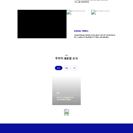
가장 신선한 상태로 공급해요.
수확부터 식탁까지
스마트팜에서 채소를 수확해
탈수, 2차 육안 선별, 내/외포장까지 이틀 만에 완료되고,
최상의 신선함과 프리미엄한 품질로 우리의 완벽한 식사로 재탄생 돼요.
News
우리의 새로운 소식
소식
이벤트
FAQ
News
Event
Faq
[NOTICE] ZERO 칼로리 ZERO
SUGAR 애사비에이드 출시!
[EVENT] 더블프로틴 보울 출시 기념
[제품] 메뉴별 칼로리 영양정보가 궁금
더블 혜택 이벤트!
해요!