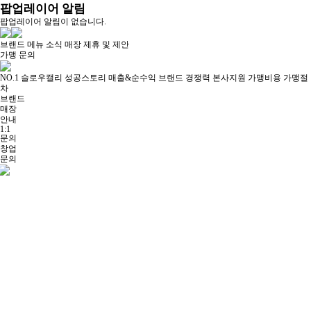
팝업레이어 알림
팝업레이어 알림이 없습니다.
브랜드
메뉴
소식
매장
제휴 및 제안
가맹 문의
NO.1 슬로우캘리
성공스토리
매출&순수익
브랜드 경쟁력
본사지원
가맹비용
가맹절
차
브랜드
매장
안내
1:1
문의
창업
문의