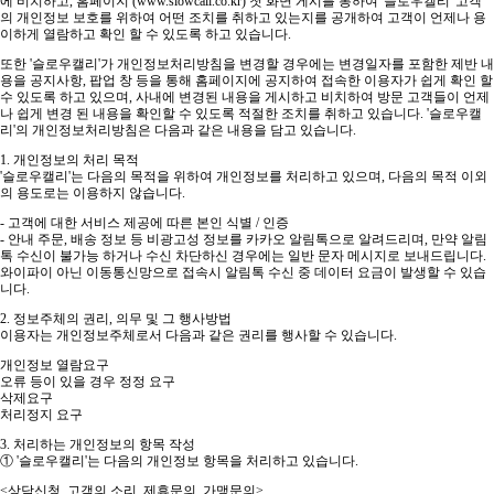
에 비치하고, 홈페이지 (www.slowcali.co.kr) 첫 화면 게시를 통하여 '슬로우캘리' 고객
의 개인정보 보호를 위하여 어떤 조치를 취하고 있는지를 공개하여 고객이 언제나 용
이하게 열람하고 확인 할 수 있도록 하고 있습니다.
또한 '슬로우캘리'가 개인정보처리방침을 변경할 경우에는 변경일자를 포함한 제반 내
용을 공지사항, 팝업 창 등을 통해 홈페이지에 공지하여 접속한 이용자가 쉽게 확인 할
수 있도록 하고 있으며, 사내에 변경된 내용을 게시하고 비치하여 방문 고객들이 언제
나 쉽게 변경 된 내용을 확인할 수 있도록 적절한 조치를 취하고 있습니다. '슬로우캘
리'의 개인정보처리방침은 다음과 같은 내용을 담고 있습니다.
1. 개인정보의 처리 목적
'슬로우캘리'는 다음의 목적을 위하여 개인정보를 처리하고 있으며, 다음의 목적 이외
의 용도로는 이용하지 않습니다.
- 고객에 대한 서비스 제공에 따른 본인 식별 / 인증
- 안내 주문, 배송 정보 등 비광고성 정보를 카카오 알림톡으로 알려드리며, 만약 알림
톡 수신이 불가능 하거나 수신 차단하신 경우에는 일반 문자 메시지로 보내드립니다.
와이파이 아닌 이동통신망으로 접속시 알림톡 수신 중 데이터 요금이 발생할 수 있습
니다.
2. 정보주체의 권리, 의무 및 그 행사방법
이용자는 개인정보주체로서 다음과 같은 권리를 행사할 수 있습니다.
개인정보 열람요구
오류 등이 있을 경우 정정 요구
삭제요구
처리정지 요구
3. 처리하는 개인정보의 항목 작성
① '슬로우캘리'는 다음의 개인정보 항목을 처리하고 있습니다.
<상담신청, 고객의 소리, 제휴문의, 가맹문의>