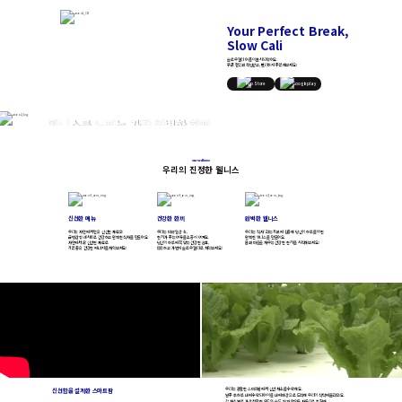
Your Perfect Break,
Slow Cali
슬로우캘리 어플이 출시되었어요.
쿠폰 할인과 적립받고, 편리하게 주문해보세요!
App Store
Google play
웰니스를 느끼는
가장 완벽한 한끼
Your Perfect Break, SlowCali
우리는 신선한 메뉴로 건강한 한 끼를,
더 나아가서 삶의 웰니스를 선물해요.
포케부터 보울, 샐러드랩, 스프까지
건강하고 완벽한 한 끼를 즐겨보세요!
Our Wellness
우리의 진정한 웰니스
메뉴 보러가기
신선한 메뉴
건강한 한끼
완벽한 웰니스
우리는 자연에서 얻은 신선한 재료와
우리는 바쁜 일상 속,
우리는 '식사' 라는 기본에 집중해 당신의 하루를 위한
균형 잡힌 레시피로 건강하고 완벽한 식사를 만들어요
한 끼가 주는 여유를 소중히 여겨요.
완벽한 웰니스를 만들어요.
자연에서 온 신선한 재료로
당신의 하루에 꼭 맞는 건강한 쉼표,
몸과 마음을 채우는 건강한 한 끼를 시작해보세요!
기분 좋은 건강한 에너지를 채워보세요!
든든하고 가볍게 슬로우 캘리로 채워보세요!
신선함을 설계한 스마트팜
우리는 광활한 스마트팜에서 신선 채소를 수확해요.
발주 후 하루 내에 수확되어 이틀 내에 매장으로 도착해
우리의 식탁에 올라와요.
각 채소 별로 가장 적합한 온도와 습도, 빛과 영양을 자동으로 조절해