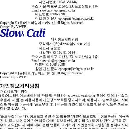
사업자번호
110-81-51144
주소
서울 마포구 고산길 23, 노고산빌딩 1층
Email
slowcali@ephgroup.co.kr
대표번호
1668-3098
창업 관련 문의
ephopen@ephgroup.co.kr
Copyright © (유)에브라임이노베이션. all Rights Reserved.
Created By VWEB
개인정보처리방침
주식회사
(유)에브라임이노베이션
대표자
권순문
사업자번호
110-81-51144
주소
서울 마포구 고산길 23, 노고산빌딩 1층
Email
slowcali@ephgroup.co.kr
대표번호
1668-3098
창업 관련 문의
ephopen@ephgroup.co.kr
Copyright © (유)에브라임이노베이션. all Rights Reserved.
Created By VWEB
×
개인정보처리방침
개인정보처리방침
(유)에브라임이노베이션이 관리 및 운영하는 www.slowcali.co.kr 홈페이지 (이하 ‘슬로
우캘리’라 함)는 이용자들의 개인정보보호를 중요시하며, 이용자가 '슬로우캘리’ 서비
스를 이용함과 동시에 ‘슬로우캘리'에 제공한 개인정보가 보호 받을 수 있도록 최선을
다하고 있습니다.
'슬로우캘리'는 개인정보보호 관련 주요 법률인 ‘개인정보보호법’, ‘정보통신망 이용촉
진 및 정보보호 등에 관한 법률'(이하 ‘정보통신망법’이라 함) 및 기타 관련 법규를 준
수하고 있습니다. 이에 대해 관련 법률에 의거하여 ‘개인정보처리방침’을 정하여 사내