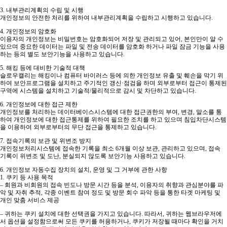
3. 내부관리계획의 수립 및 시행
개인정보의 안전한 처리를 위하여 내부관리계획을 수립하고 시행하고 있습니다.
4. 개인정보의 암호화
이용자의 개인정보는 비밀번호는 암호화되어 저장 및 관리되고 있어, 본인만이 알 수
있으며 중요한 데이터는 파일 및 전송 데이터를 암호화 하거나 파일 잠금 기능을 사용
하는 등의 별도 보안기능을 사용하고 있습니다.
5. 해킹 등에 대비한 기술적 대책
슬로우캘리는 해킹이나 컴퓨터 바이러스 등에 의한 개인정보 유출 및 훼손을 막기 위
하여 보안프로그램을 설치하고 주기적인 갱신·점검을 하며 외부로부터 접근이 통제된
구역에 시스템을 설치하고 기술적/물리적으로 감시 및 차단하고 있습니다.
6. 개인정보에 대한 접근 제한
개인정보를 처리하는 데이터베이스시스템에 대한 접근권한의 부여, 변경, 말소를 통
하여 개인정보에 대한 접근통제를 위하여 필요한 조치를 하고 있으며 침입차단시스템
을 이용하여 외부로부터의 무단 접근을 통제하고 있습니다.
7. 접속기록의 보관 및 위변조 방지
개인정보처리시스템에 접속한 기록을 최소 6개월 이상 보관, 관리하고 있으며, 접속
기록이 위변조 및 도난, 분실되지 않도록 보안기능 사용하고 있습니다.
6. 개인정보 자동수집 장치의 설치, 운영 및 그 거부에 관한 사항
1. 쿠키 등 사용 목적
– 회원과 비회원의 접속 빈도나 방문 시간 등을 분석, 이용자의 취향과 관심분야를 파
악 및 자취 추적, 각종 이벤트 참여 정도 및 방문 회수 파악 등을 통한 타겟 마케팅 및
개인 맞춤 서비스 제공
– 귀하는 쿠키 설치에 대한 선택권을 가지고 있습니다. 따라서, 귀하는 웹브라우저에
서 옵션을 설정함으로써 모든 쿠키를 허용하거나, 쿠키가 저장될 때마다 확인을 거치