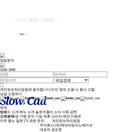
다양한 의견을 기다려요!
Your Perfect Break, SlowCali
메뉴에 대한 의견부터 콘텐츠, 매장, 서비스 등
다양한 의견을 기다려요.
연락하기
슬로우캘리의 맛있는 사진을 찍었는데
너무 잘 찍어서 아쉽다면,
그것도 환영이에요! 보내주세요!
창업문의
1668-3098
개인정보처리방침
에 동의합니다.
타인 명의 도용 시 형사 고발
상담 신청하기
정보
브랜드 소개
안내
메뉴 소개
슬로우캘리 소식
사회 공헌
가까운 매장
고객센터
가맹 문의
기업 제휴
소비자 제안
이벤트
자주 묻는 질문
CS 관련 문의
개인정보처리방침
주식회사
(유)에브라임이노베이션
대표자
권순문