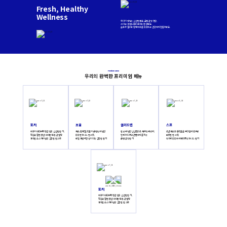
Fresh, Healthy
Wellness
우리의 메뉴는 신선한 재료, 균형 잡힌 영양,
그리고 정성스러운 조리로 완성 돼요.
슬로우 캘리와 함께 하루를 든든하고 건강하게 만들어봐요.
Premium Menu
우리의 완벽한 프리미엄 메뉴
포케
보울
샐러드랩
스프
하와이 바다에서 영감 받은 신선한 한 끼,
채소, 단백질, 곡물이 균형 있게 담긴
한 손에 담긴 신선함으로 채우는 에너지,
국산 채소와 통곡물을 부드럽게 끓여낸
직접 손질한 생선, 바삭한 토핑, 감칠맛
든든한 웰니스 한 그릇,
언제 어디서나 간편하게 즐기는
따뜻한 한 그릇,
가득한 소스까지 담은 건강한 한 그릇
매일 가볍지만 힘이 되는 건강한 한 끼
균형 잡힌 한 끼
속까지 든든하게 채워주는 웰니스 한 끼
포케
하와이 바다에서 영감 받은 신선한 한 끼,
직접 손질한 생선, 바삭한 토핑, 감칠맛
가득한 소스까지 담은 건강한 한 그릇