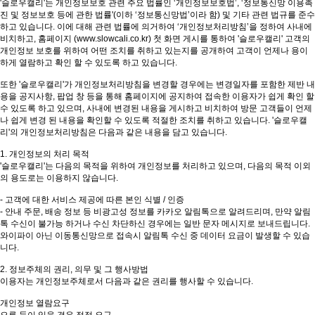
'슬로우캘리'는 개인정보보호 관련 주요 법률인 ‘개인정보보호법’, ‘정보통신망 이용촉
진 및 정보보호 등에 관한 법률'(이하 ‘정보통신망법’이라 함) 및 기타 관련 법규를 준수
하고 있습니다. 이에 대해 관련 법률에 의거하여 ‘개인정보처리방침’을 정하여 사내에
비치하고, 홈페이지 (www.slowcali.co.kr) 첫 화면 게시를 통하여 '슬로우캘리' 고객의
개인정보 보호를 위하여 어떤 조치를 취하고 있는지를 공개하여 고객이 언제나 용이
하게 열람하고 확인 할 수 있도록 하고 있습니다.
또한 '슬로우캘리'가 개인정보처리방침을 변경할 경우에는 변경일자를 포함한 제반 내
용을 공지사항, 팝업 창 등을 통해 홈페이지에 공지하여 접속한 이용자가 쉽게 확인 할
수 있도록 하고 있으며, 사내에 변경된 내용을 게시하고 비치하여 방문 고객들이 언제
나 쉽게 변경 된 내용을 확인할 수 있도록 적절한 조치를 취하고 있습니다. '슬로우캘
리'의 개인정보처리방침은 다음과 같은 내용을 담고 있습니다.
1. 개인정보의 처리 목적
'슬로우캘리'는 다음의 목적을 위하여 개인정보를 처리하고 있으며, 다음의 목적 이외
의 용도로는 이용하지 않습니다.
- 고객에 대한 서비스 제공에 따른 본인 식별 / 인증
- 안내 주문, 배송 정보 등 비광고성 정보를 카카오 알림톡으로 알려드리며, 만약 알림
톡 수신이 불가능 하거나 수신 차단하신 경우에는 일반 문자 메시지로 보내드립니다.
와이파이 아닌 이동통신망으로 접속시 알림톡 수신 중 데이터 요금이 발생할 수 있습
니다.
2. 정보주체의 권리, 의무 및 그 행사방법
이용자는 개인정보주체로서 다음과 같은 권리를 행사할 수 있습니다.
개인정보 열람요구
오류 등이 있을 경우 정정 요구